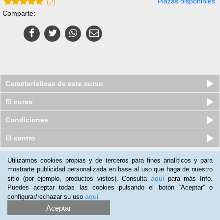
Plazas disponibles
(
2
)
Comparte:
Características de este curso
El curso
Condiciones
El centro
Utilizamos cookies propias y de terceros para fines analíticos y para
Nuestros clientes opinan:
mostrarte publicidad personalizada en base al uso que haga de nuestro
aqui
sitio (por ejemplo, productos vistos). Consulta
para más Info.
Alfonso Sanchez
(25-02-2020)
Puedes aceptar todas las cookies pulsando el botón “Aceptar” o
Buen producto muy entendible,
aqui
configurar/rechazar su uso
Aceptar
Mireya Pava
(05-10-2019)