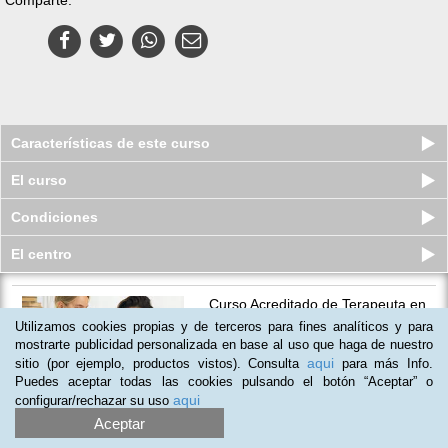
Características de este curso
El curso
Condiciones
El centro
Curso Acreditado de Terapeuta en
Nutrición Holística y Aliment...
Utilizamos cookies propias y de terceros para fines analíticos y para
Plazas disponibles
mostrarte publicidad personalizada en base al uso que haga de nuestro
S/.
630
S/.
1.500
aqui
sitio (por ejemplo, productos vistos). Consulta
para más Info.
Puedes aceptar todas las cookies pulsando el botón “Aceptar” o
aqui
configurar/rechazar su uso
Aceptar