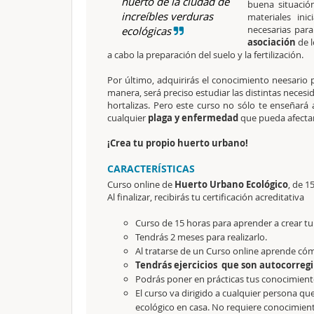
huerto de la ciudad dé
buena situació
increíbles verduras
materiales ini
necesarias para
ecológicas
asociación
de l
a cabo la preparación del suelo y la fertilización.
Por último, adquirirás el conocimiento neesario 
manera, será preciso estudiar las distintas necesi
hortalizas. Pero este curso no sólo te enseñará 
cualquier
plaga y enfermedad
que pueda afectar
¡Crea tu propio huerto urbano!
CARACTERÍSTICAS
Curso online de
Huerto Urbano Ecológico
, de 1
Al finalizar, recibirás tu certificación acreditativa
Curso de 15 horas para aprender a crear t
Tendrás 2 meses para realizarlo.
Al tratarse de un Curso online aprende có
Tendrás ejercicios que son autocorregi
Podrás poner en prácticas tus conocimien
El curso va dirigido a cualquier persona que
ecológico en casa. No requiere conocimient