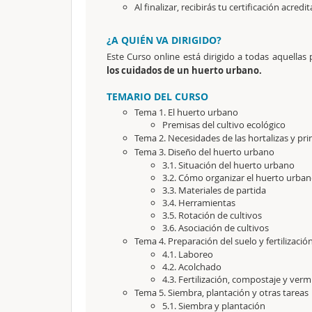
Al finalizar, recibirás tu certificación acredit
¿A QUIÉN VA DIRIGIDO?
Este Curso online está dirigido a todas aquella
los cuidados de un huerto urbano.
TEMARIO DEL CURSO
Tema 1. El huerto urbano
Premisas del cultivo ecológico
Tema
2. Necesidades de las hortalizas y pri
Tema
3. Diseño del huerto urbano
3.1. Situación del huerto urbano
3.2. Cómo organizar el huerto urba
3.3. Materiales de partida
3.4. Herramientas
3.5. Rotación de cultivos
3.6. Asociación de cultivos
Tema
4. Preparación del suelo y fertilizació
4.1. Laboreo
4.2. Acolchado
4.3. Fertilización, compostaje y ve
Tema
5. Siembra, plantación y otras tareas
5.1. Siembra y plantación