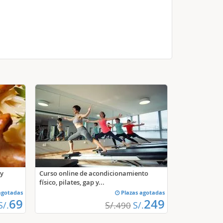
 y
Curso online de acondicionamiento
físico, pilates, gap y...
agotadas
Plazas agotadas
69
249
S/.
S/.
S/.
490