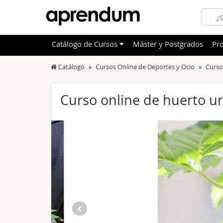
Catálogo
de
Cursos
Máster y Postgrados
Pro
Catálogo
Cursos Online de Deportes y Ocio
Curso
TODOS
Sanidad
OFERTAS DESTACADAS
Informá
Curso online de huerto u
CURSOS MÁS VALORADOS
Idioma
NOVEDADES DE NUESTRO CATÁLOGO
Admini
Deporte
Educac
Otras T