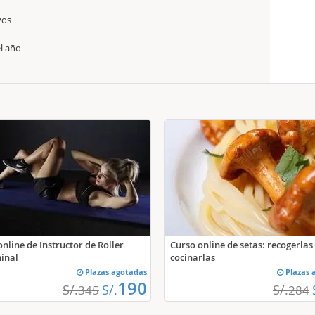
vos
el año
nline de Instructor de Roller
Curso online de setas: recogerlas
inal
cocinarlas
Plazas agotadas
Plazas 
190
S/.
S/.
S/.
345
284