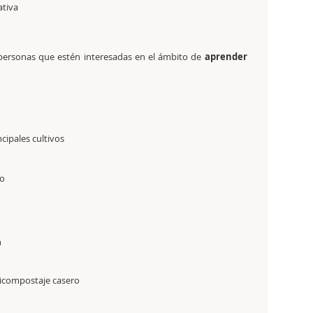
ativa
s personas que estén interesadas en el ámbito de
aprender
ncipales cultivos
no
n
rmicompostaje casero