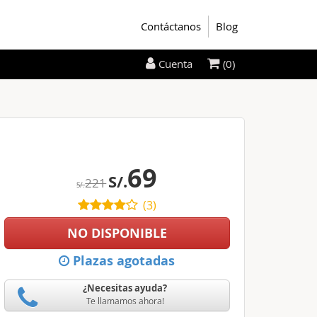
Contáctanos
Blog
(0)
Cuenta
69
S/.
221
S/.
(
3
)
NO DISPONIBLE
Plazas agotadas
¿Necesitas ayuda?
Te llamamos ahora!