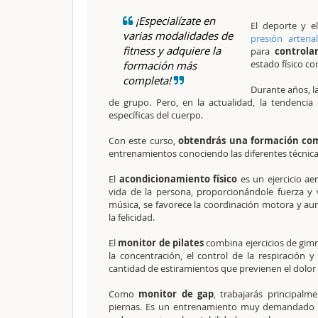
¡Especialízate en
El deporte y e
varias modalidades de
presión arterial
fitness y adquiere la
para
controla
estado físico co
formación más
completa!
Durante años, l
de grupo. Pero, en la actualidad, la tendenci
específicas del cuerpo.
Con este curso,
obtendrás una formación compl
entrenamientos conociendo las diferentes técnicas
El
acondicionamiento físico
es un ejercicio a
vida de la persona, proporcionándole fuerza y vi
música, se favorece la coordinación motora y a
la felicidad.
El
monitor de pilates
combina ejercicios de gimn
la concentración, el control de la respiración
cantidad de estiramientos que previenen el dolor
Como
monitor de gap
, trabajarás principalme
piernas. Es un entrenamiento muy demandado por