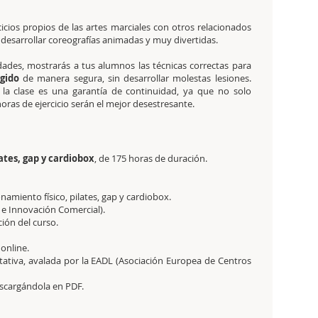
icios propios de las artes marciales con otros relacionados
esarrollar coreografías animadas y muy divertidas.
ades, mostrarás a tus alumnos las técnicas correctas para
egido
de manera segura, sin desarrollar molestas lesiones.
 la clase es una garantía de continuidad, ya que no solo
horas de ejercicio serán el mejor desestresante.
ates, gap y cardiobox
, de 175 horas de duración.
namiento físico, pilates, gap y cardiobox.
 e Innovación Comercial).
ción del curso.
 online.
tativa,
avalada por la EADL (Asociación Europea de Centros
descargándola en PDF.