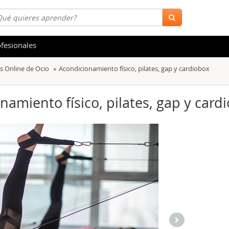
fesionales
s Online de Ocio
Acondicionamiento físico, pilates, gap y cardiobox
 y Salud
Hostelería y Turismo
tica
Marketing y Comunicación
namiento físico, pilates, gap y card
s
Acceso Laboral
stración de Empresas
Finanzas
s y Ocio
Belleza y Moda
ión
Comercial y Ventas
emáticas
Medio Ambiente