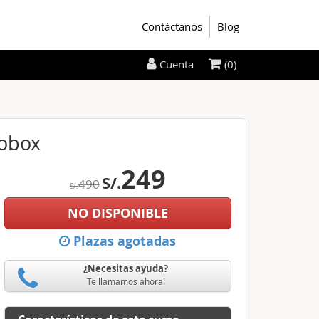
Contáctanos
Blog
(0)
Cuenta
iobox
249
S/.
490
S/.
NO DISPONIBLE
Plazas agotadas
¿Necesitas ayuda?
Te llamamos ahora!