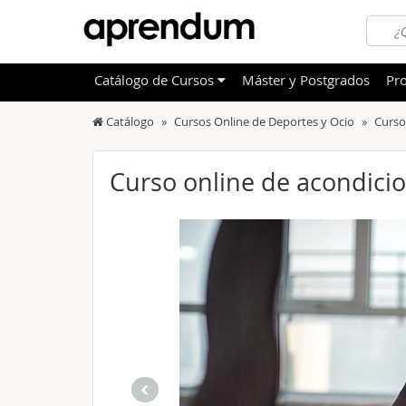
Catálogo
de
Cursos
Máster y Postgrados
Pro
Catálogo
Cursos Online de Deportes y Ocio
Curso
TODOS
Sanidad
OFERTAS DESTACADAS
Informá
Curso online de acondicio
CURSOS MÁS VALORADOS
Idioma
NOVEDADES DE NUESTRO CATÁLOGO
Admini
Deporte
Educac
Otras T