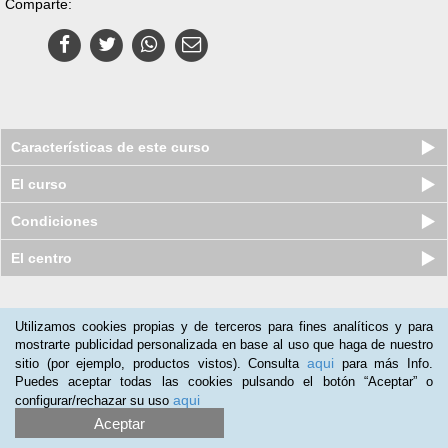
Comparte:
Características de este curso
El curso
Condiciones
El centro
Nuestros clientes opinan:
Utilizamos cookies propias y de terceros para fines analíticos y para
mostrarte publicidad personalizada en base al uso que haga de nuestro
Alvaro Forero
(02-07-2019)
aqui
sitio (por ejemplo, productos vistos). Consulta
para más Info.
en practica y si lo recomiendo
Puedes aceptar todas las cookies pulsando el botón “Aceptar” o
aqui
configurar/rechazar su uso
Aceptar
Curso online de Especialista en