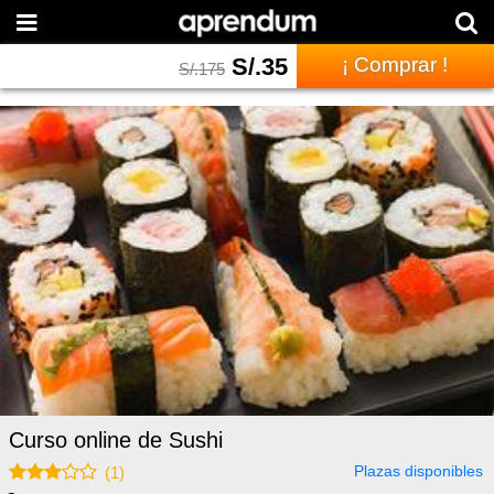
S/.
35
¡ Comprar !
S/.
175
Curso online de Sushi
Plazas disponibles
(
1
)