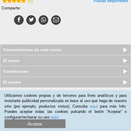
Plazas disponibles
(
4
)
Comparte:
Características de este curso
El curso
Condiciones
El centro
Utilizamos cookies propias y de terceros para fines analíticos y para
Nuestros clientes opinan:
mostrarte publicidad personalizada en base al uso que haga de nuestro
aqui
sitio (por ejemplo, productos vistos). Consulta
para más Info.
Francisco Benitez
(10-07-2018)
Puedes aceptar todas las cookies pulsando el botón “Aceptar” o
El producto es satisfactorio, lo uso cuando mi actividad
aqui
configurar/rechazar su uso
profesional me deja tiempo y me parece una buena manera de
Aceptar
formarse, recomendable para cualquier trabajador en activo.