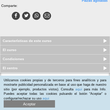
Plazas agotadas
Comparte:
Características de este curso
El curso
Condiciones
El centro
Utilizamos cookies propias y de terceros para fines analíticos y para
Curso online para Trabajar las
habilidades sociales y prevenir...
mostrarte publicidad personalizada en base al uso que haga de nuestro
aqui
sitio (por ejemplo, productos vistos). Consulta
para más Info.
Plazas agotadas
S/.
104
S/.
289
Puedes aceptar todas las cookies pulsando el botón “Aceptar” o
aqui
configurar/rechazar su uso
Aceptar