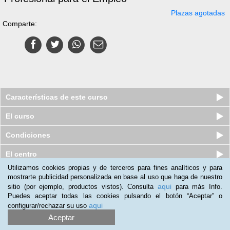
Plazas agotadas
Comparte:
Características de este curso
El curso
Condiciones
El centro
Utilizamos cookies propias y de terceros para fines analíticos y para
mostrarte publicidad personalizada en base al uso que haga de nuestro
Pack de Cursos online de Formador
aqui
sitio (por ejemplo, productos vistos). Consulta
para más Info.
de Formadores
Puedes aceptar todas las cookies pulsando el botón “Aceptar” o
Plazas disponibles
S/.
179
aqui
configurar/rechazar su uso
S/.
442
Aceptar