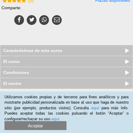
Plazas disponibles
(
5
)
Comparte:
Características de este curso
El curso
Condiciones
El centro
Utilizamos cookies propias y de terceros para fines analíticos y para
Nuestros clientes opinan:
mostrarte publicidad personalizada en base al uso que haga de nuestro
aqui
sitio (por ejemplo, productos vistos). Consulta
para más Info.
Marisol Morales
(01-02-2019)
Puedes aceptar todas las cookies pulsando el botón “Aceptar” o
me encantó!!! muy bueno para los que trabajamos y
aqui
configurar/rechazar su uso
manipulamos alimentos
Aceptar