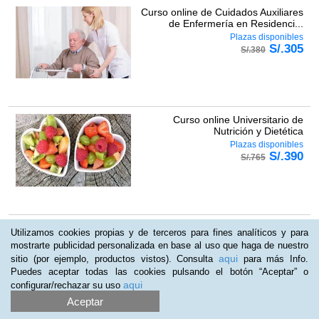
Curso online de Cuidados Auxiliares
de Enfermería en Residenci...
Plazas disponibles
S/.
305
S/.
380
Curso online Universitario de
Nutrición y Dietética
Plazas disponibles
S/.
390
S/.
765
Curso online Básico de Dietética y
Utilizamos cookies propias y de terceros para fines analíticos y para
Nutrición
mostrarte publicidad personalizada en base al uso que haga de nuestro
Plazas disponibles
aqui
sitio (por ejemplo, productos vistos). Consulta
para más Info.
S/.
104
S/.
200
Puedes aceptar todas las cookies pulsando el botón “Aceptar” o
aqui
configurar/rechazar su uso
Aceptar