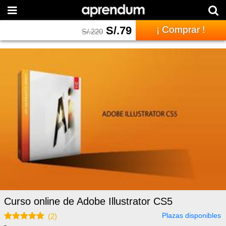
S/.
79
¡ Comprar !
S/.
220
Curso online de Adobe Illustrator CS5
Plazas disponibles
(
2
)