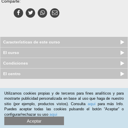
Comparte:
Características de este curso
El curso
Condiciones
El centro
Nuestros clientes opinan:
Utilizamos cookies propias y de terceros para fines analíticos y para
mostrarte publicidad personalizada en base al uso que haga de nuestro
Marcelo Zorrilla
(09-10-2013)
aqui
sitio (por ejemplo, productos vistos). Consulta
para más Info.
Me resulta sencillo el aprendizaje; el material es muy didáctico.
Puedes aceptar todas las cookies pulsando el botón “Aceptar” o
aqui
configurar/rechazar su uso
Susana Delgado
(11-09-2013)
Aceptar
Buscaba aprender a manejar Illustrator CS5 y el curso me está