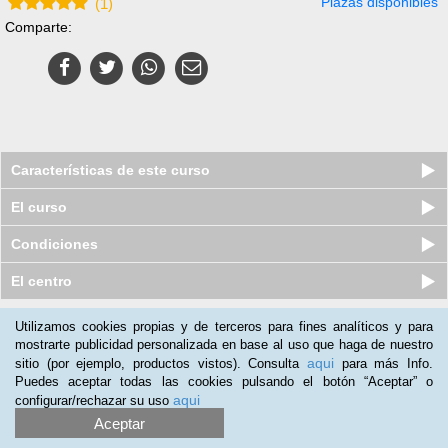
Plazas disponibles
(
1
)
Comparte:
Características de este curso
El curso
Condiciones
El centro
Utilizamos cookies propias y de terceros para fines analíticos y para
Nuestros clientes opinan:
mostrarte publicidad personalizada en base al uso que haga de nuestro
aqui
sitio (por ejemplo, productos vistos). Consulta
para más Info.
Lauryezquerro@gmail.com Laura
(05-03-2020)
Puedes aceptar todas las cookies pulsando el botón “Aceptar” o
A mis amigos
aqui
configurar/rechazar su uso
Aceptar