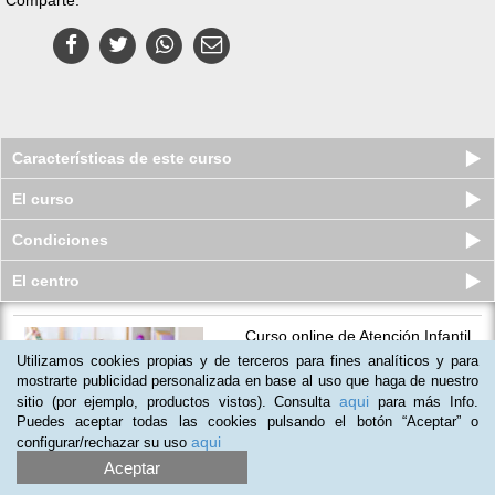
Características de este curso
El curso
Condiciones
El centro
Curso online de Atención Infantil
Temprana
Utilizamos cookies propias y de terceros para fines analíticos y para
Plazas disponibles
mostrarte publicidad personalizada en base al uso que haga de nuestro
S/.
305
S/.
380
aqui
sitio (por ejemplo, productos vistos). Consulta
para más Info.
Puedes aceptar todas las cookies pulsando el botón “Aceptar” o
aqui
configurar/rechazar su uso
Aceptar