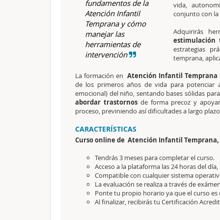
fundamentos de la
vida, autonomí
Atención Infantil
conjunto con la 
Temprana y cómo
Adquirirás he
manejar las
estimulació
herramientas de
estrategias pr
intervención
temprana, aplic
La formación en
Atención Infantil Temprana
de los primeros años de vida para potenciar al
emocional) del niño, sentando bases sólidas para
abordar trastornos
de forma precoz y apoyand
proceso, previniendo así dificultades a largo plaz
CARACTERÍSTICAS
Curso online de Atención Infantil Temprana,
Tendrás 3 meses para completar el curso.
Acceso a la plataforma las 24 horas del día,
Compatible con cualquier sistema operativo
La evaluación se realiza a través de exámen
Ponte tu propio horario ya que el curso es 
Al finalizar, recibirás tu Certificación Acredi