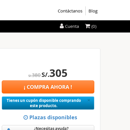
Contáctanos
Blog
(0)
Cuenta
305
S/.
380
S/.
¡ COMPRA AHORA !
Close
×
Tienes un cupón disponible comprando
este producto.
Plazas disponibles
¿Necesitas ayuda?