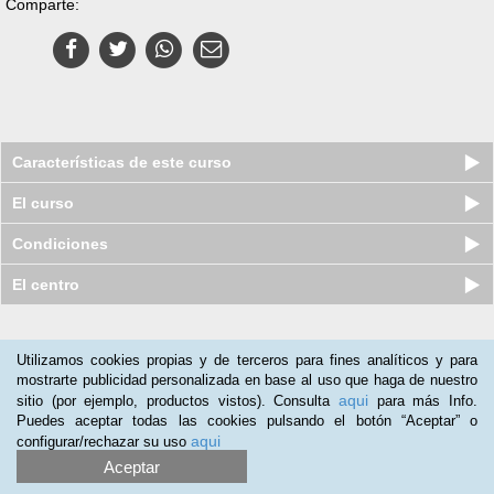
Comparte:
Características de este curso
El curso
Condiciones
El centro
Nuestros clientes opinan:
Utilizamos cookies propias y de terceros para fines analíticos y para
mostrarte publicidad personalizada en base al uso que haga de nuestro
Jose Socorro
(17-09-2019)
aqui
sitio (por ejemplo, productos vistos). Consulta
para más Info.
A las personas que se dediquen al yeso , o al mantenimiento.
Puedes aceptar todas las cookies pulsando el botón “Aceptar” o
aqui
configurar/rechazar su uso
Aceptar
Curso online de Técnicas y