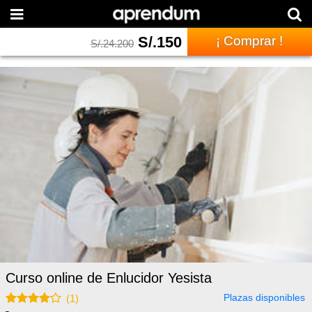
S/.
150
¡ Comprar !
S/.
24.200
Curso online de Enlucidor Yesista
Plazas disponibles
(
1
)