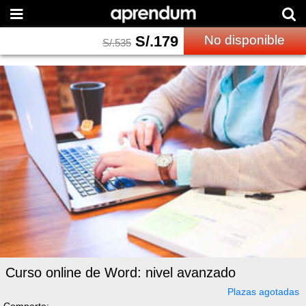
S/.
179
No disponible
S/.
535
Curso online de Word: nivel avanzado
Plazas agotadas
Comparte: