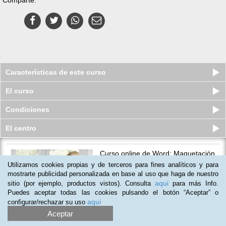
Características de este curso
El curso
Condiciones
El centro
Curso online de Word: Maquetación
Profesional de Proyectos
Utilizamos cookies propias y de terceros para fines analíticos y para
Plazas disponibles
mostrarte publicidad personalizada en base al uso que haga de nuestro
S/.
199
S/.
265
aqui
sitio (por ejemplo, productos vistos). Consulta
para más Info.
Puedes aceptar todas las cookies pulsando el botón “Aceptar” o
aqui
configurar/rechazar su uso
Aceptar