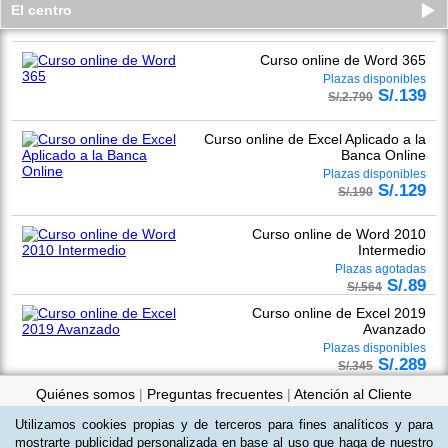
El centro
Curso online de Word 365
Plazas disponibles
S/.
139
S/.
2.790
Curso online de Excel Aplicado a la
Banca Online
Plazas disponibles
S/.
129
S/.
190
Curso online de Word 2010
Intermedio
Plazas agotadas
S/.
89
S/.
564
Curso online de Excel 2019
Avanzado
Plazas disponibles
S/.
289
S/.
345
Quiénes somos
|
Preguntas frecuentes
|
Atención al Cliente
Utilizamos cookies propias y de terceros para fines analíticos y para
Promociona tu negocio
|
Programa de Afiliación
mostrarte publicidad personalizada en base al uso que haga de nuestro