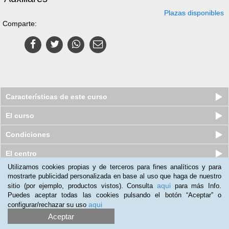
Plazas disponibles
Comparte:
Características de este curso
El curso
Condiciones
El centro
Utilizamos cookies propias y de terceros para fines analíticos y para
mostrarte publicidad personalizada en base al uso que haga de nuestro
Curso online de Manipulación de
aqui
sitio (por ejemplo, productos vistos). Consulta
para más Info.
Productos Químicos y de Limpie...
Puedes aceptar todas las cookies pulsando el botón “Aceptar” o
Plazas disponibles
S/.
305
aqui
configurar/rechazar su uso
S/.
380
Aceptar