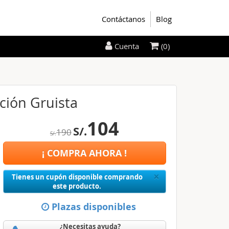
Contáctanos
Blog
(0)
Cuenta
ción Gruista
104
S/.
190
S/.
¡ COMPRA AHORA !
Close
×
Tienes un cupón disponible comprando
este producto.
Plazas disponibles
¿Necesitas ayuda?