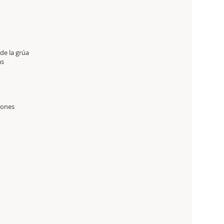
ad
de la grúa
as
iones