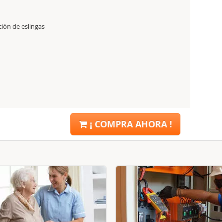
ón de eslingas
T
¡ COMPRA AHORA !