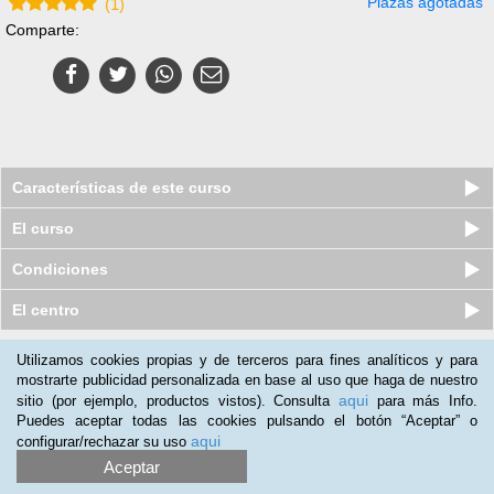
Plazas agotadas
(
1
)
Comparte:
Características de este curso
El curso
Condiciones
El centro
Utilizamos cookies propias y de terceros para fines analíticos y para
Nuestros clientes opinan:
mostrarte publicidad personalizada en base al uso que haga de nuestro
aqui
sitio (por ejemplo, productos vistos). Consulta
para más Info.
Edidson Nina
(18-01-2018)
Puedes aceptar todas las cookies pulsando el botón “Aceptar” o
Excelente contenidos actualizados
aqui
configurar/rechazar su uso
Aceptar