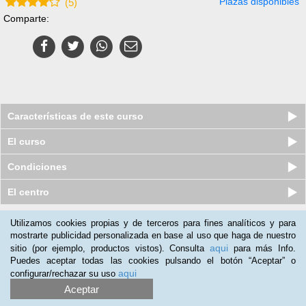
Plazas disponibles
(
5
)
Comparte:
Características de este curso
El curso
Condiciones
El centro
Utilizamos cookies propias y de terceros para fines analíticos y para
Nuestros clientes opinan:
mostrarte publicidad personalizada en base al uso que haga de nuestro
aqui
sitio (por ejemplo, productos vistos). Consulta
para más Info.
Aldo Gallegos
(05-03-2020)
Puedes aceptar todas las cookies pulsando el botón “Aceptar” o
El curso es interesante, pero falto un poco mas de información y
aqui
configurar/rechazar su uso
compartir conocimiento
Aceptar