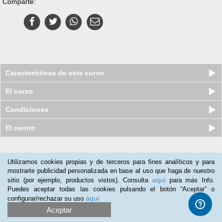
Comparte:
Características de este curso
El curso
Condiciones
El centro
Nuestros clientes opinan:
Utilizamos cookies propias y de terceros para fines analíticos y para
mostrarte publicidad personalizada en base al uso que haga de nuestro
Mª Baza
(03-12-2013)
aqui
sitio (por ejemplo, productos vistos). Consulta
para más Info.
Lo he utilizado como conocimiento; se lo recomendaria a
Puedes aceptar todas las cookies pulsando el botón “Aceptar” o
cualquiera que quisiera hacer un curso que uds ofrecieran.
aqui
configurar/rechazar su uso
Aceptar
Magaly Haydar
(22-10-2013)