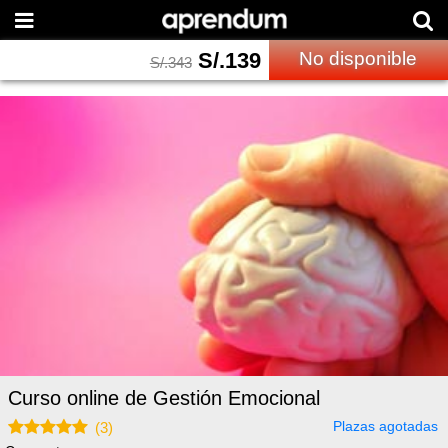
S/.
139
No disponible
S/.
343
Curso online de Gestión Emocional
Plazas agotadas
(
3
)