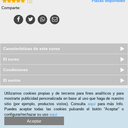
Plazas disponibles
(
1
)
Comparte:
Características de este curso
El curso
Condiciones
El centro
Utilizamos cookies propias y de terceros para fines analíticos y para
Nuestros clientes opinan:
mostrarte publicidad personalizada en base al uso que haga de nuestro
aqui
sitio (por ejemplo, productos vistos). Consulta
para más Info.
Pedro Rosa
(22-04-2014)
Puedes aceptar todas las cookies pulsando el botón “Aceptar” o
Me parece un curso interesante que nos explica con claridad las
aqui
configurar/rechazar su uso
partes importantes del guión, su terminología básica y como
Aceptar
elaborar una estructura técnica adecuada.