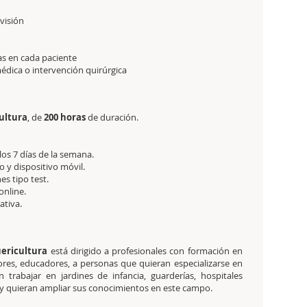
visión
as en cada paciente
dica o intervención quirúrgica
cultura
, de
200 horas
de duración.
 los 7 días de la semana.
 y dispositivo móvil.
es tipo test.
online.
tativa.
Puericultura
está dirigido
a profesionales con formación en
ores, educadores, a personas que quieran especializarse en
n trabajar en jardines de infancia, guarderías, hospitales
s y quieran ampliar sus conocimientos en este campo.