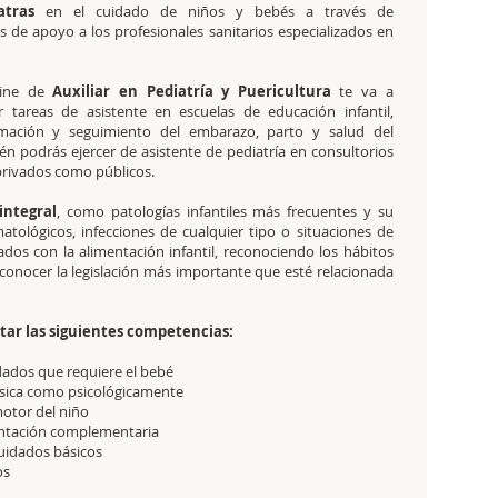
atras
en el cuidado de niños y bebés a través de
as de apoyo a los profesionales sanitarios especializados en
line de
Auxiliar en Pediatría y Puericultura
te va a
ar tareas de asistente en escuelas de educación infantil,
rmación y seguimiento del embarazo, parto y salud del
n podrás ejercer de asistente de pediatría en consultorios
rivados como públicos.
integral
, como patologías infantiles más frecuentes y su
atológicos, infecciones de cualquier tipo o situaciones de
ados con la alimentación infantil, reconociendo los hábitos
conocer la legislación más importante que esté relacionada
utar las siguientes competencias:
dados que requiere el bebé
física como psicológicamente
motor del niño
entación complementaria
uidados básicos
os