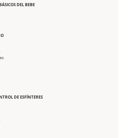
BÁSICOS DEL BEBE
ÑO
a
es
NTROL DE ESFÍNTERES
s