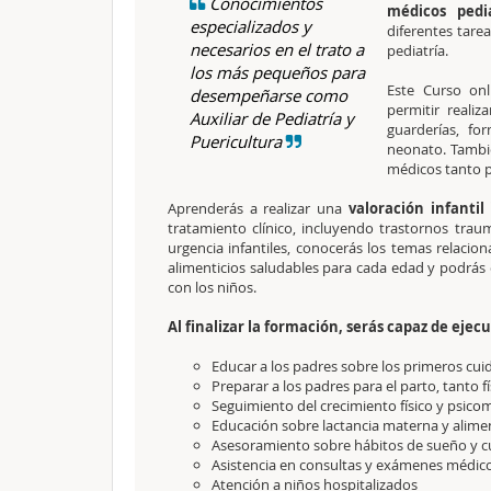
Conocimientos
médicos pedi
especializados y
diferentes tare
necesarios en el trato a
pediatría.
los más pequeños para
Este Curso on
desempeñarse como
permitir realiz
Auxiliar de Pediatría y
guarderías, fo
Puericultura
neonato. Tambié
médicos tanto p
Aprenderás a realizar una
valoración infantil 
tratamiento clínico, incluyendo trastornos traum
urgencia infantiles, conocerás los temas relacion
alimenticios saludables para cada edad y podrás 
con los niños.
Al finalizar la formación, serás capaz de ejec
Educar a los padres sobre los primeros cui
Preparar a los padres para el parto, tanto 
Seguimiento del crecimiento físico y psico
Educación sobre lactancia materna y alim
Asesoramiento sobre hábitos de sueño y c
Asistencia en consultas y exámenes médic
Atención a niños hospitalizados