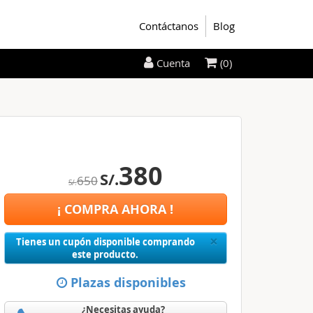
Contáctanos
Blog
(0)
Cuenta
380
S/.
650
S/.
¡ COMPRA AHORA !
Close
×
Tienes un cupón disponible comprando
este producto.
Plazas disponibles
¿Necesitas ayuda?