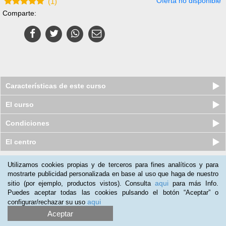
Oferta no disponible
(
1
)
Comparte:
Características de este curso
El curso
Condiciones
El centro
Utilizamos cookies propias y de terceros para fines analíticos y para
Nuestros clientes opinan:
mostrarte publicidad personalizada en base al uso que haga de nuestro
aqui
sitio (por ejemplo, productos vistos). Consulta
para más Info.
Isabel Cayuela
(17-11-2018)
Puedes aceptar todas las cookies pulsando el botón “Aceptar” o
Por ahora el curso es muy completo. Está bien explicado. Muy
aqui
configurar/rechazar su uso
satisfecha con la compra.
Aceptar