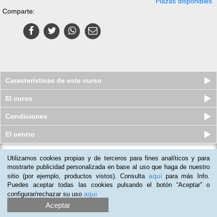
Plazas disponibles
Comparte:
Características de este curso
El curso
Condiciones
El centro
Utilizamos cookies propias y de terceros para fines analíticos y para
Curso online Universitario de Coach
Nutricional
mostrarte publicidad personalizada en base al uso que haga de nuestro
aqui
sitio (por ejemplo, productos vistos). Consulta
para más Info.
Plazas disponibles
S/.
390
S/.
765
Puedes aceptar todas las cookies pulsando el botón “Aceptar” o
aqui
configurar/rechazar su uso
Aceptar