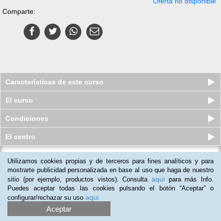
Oferta no disponible
Comparte:
Características de este curso
El curso
Condiciones
El centro
Utilizamos cookies propias y de terceros para fines analíticos y para
Pack Superior de 6 Cursos online De
Programador De Aplicacione...
mostrarte publicidad personalizada en base al uso que haga de nuestro
aqui
sitio (por ejemplo, productos vistos). Consulta
para más Info.
Plazas disponibles
S/.
249
S/.
400
Puedes aceptar todas las cookies pulsando el botón “Aceptar” o
aqui
configurar/rechazar su uso
Aceptar