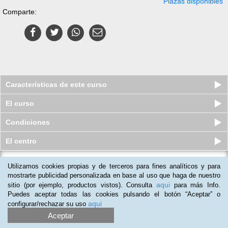
Plazas disponibles
Comparte:
Características de este curso
El curso
Condiciones
El centro
Utilizamos cookies propias y de terceros para fines analíticos y para
Pack Superior de 6 Cursos online De
Programador De Aplicacione...
mostrarte publicidad personalizada en base al uso que haga de nuestro
aqui
sitio (por ejemplo, productos vistos). Consulta
para más Info.
Plazas disponibles
S/.
249
S/.
400
Puedes aceptar todas las cookies pulsando el botón “Aceptar” o
aqui
configurar/rechazar su uso
Aceptar