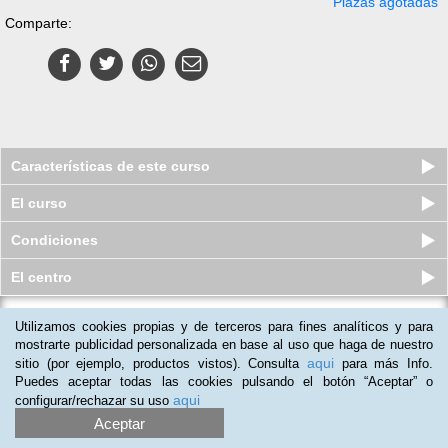
Plazas agotadas
Comparte:
Características de este curso
El curso
Condiciones
El centro
Utilizamos cookies propias y de terceros para fines analíticos y para
Marketing en Redes Sociales e
Implantación de Negocio Electrónico
mostrarte publicidad personalizada en base al uso que haga de nuestro
aqui
sitio (por ejemplo, productos vistos). Consulta
para más Info.
Plazas disponibles
S/.
260
S/.
265
Puedes aceptar todas las cookies pulsando el botón “Aceptar” o
aqui
configurar/rechazar su uso
Aceptar