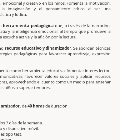
l, emocional y creativo en los niños. Fomenta la motivación,
d, la imaginación y el pensamiento crítico al ser una
ctica y lúdica.
na
herramienta pedagógica
que, a través de la narración,
atía y la inteligencia emocional, al tiempo que promueve la
a escucha activa y la afición por la lectura.
omo
recurso educativo y dinamizador
. Se abordan técnicas
rategias pedagógicas para favorecer aprendizaje, expresión
 cuento como herramienta educativa, fomentar interés lector,
municativas, favorecer valores sociales y aplicar recursos
adoras, aprovechando el cuento como un medio para enseñar
los niños a superar temores.
namizador,
de
40 horas
de duración.
 los 7 días de la semana.
 y dispositivo móvil.
es tipo test.
online.