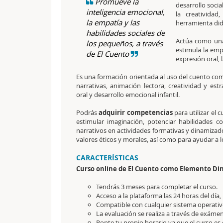
Promueve la
desarrollo socia
inteligencia emocional,
la creativida
la empatía y las
herramienta didá
habilidades sociales de
Actúa como u
los pequeños, a través
estimula la emp
de El Cuento
expresión oral, l
Es una formación orientada al uso del cuento c
narrativas, animación lectora, creatividad y est
oral y desarrollo emocional infantil.
Podrás
adquirir competencias
para utilizar el
estimular imaginación, potenciar habilidades co
narrativos en actividades formativas y dinamiz
valores éticos y morales, así como para ayudar a 
CARACTERÍSTICAS
Curso online de El Cuento como Elemento Di
Tendrás 3 meses para completar el curso.
Acceso a la plataforma las 24 horas del día,
Compatible con cualquier sistema operativo
La evaluación se realiza a través de exámen
Ponte tu propio horario ya que el curso es 