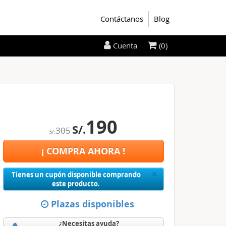
Contáctanos
Blog
(0)
Cuenta
190
S/.
305
S/.
¡ COMPRA AHORA !
Close
×
Tienes un cupón disponible comprando
este producto.
Plazas disponibles
¿Necesitas ayuda?