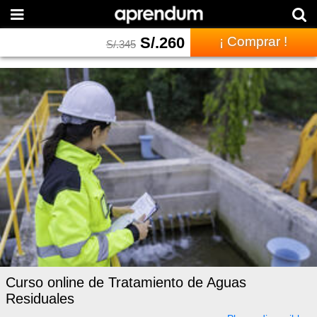
S/.
260
¡ Comprar !
S/.
345
Curso online de Tratamiento de Aguas
Residuales