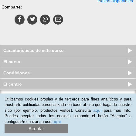
Plazas disponibles
Comparte:
Características de este curso
El curso
Condiciones
El centro
Utilizamos cookies propias y de terceros para fines analíticos y para
Curso online de Manipulación de
Residuos y Productos Químicos ...
mostrarte publicidad personalizada en base al uso que haga de nuestro
aqui
sitio (por ejemplo, productos vistos). Consulta
para más Info.
Plazas disponibles
S/.
380
S/.
495
Puedes aceptar todas las cookies pulsando el botón “Aceptar” o
aqui
configurar/rechazar su uso
Aceptar