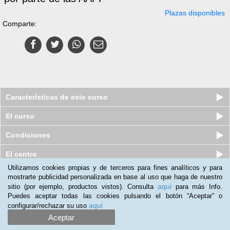
Plazas disponibles
Comparte:
Características de este curso
El curso
Condiciones
El centro
Utilizamos cookies propias y de terceros para fines analíticos y para
Quiénes somos
|
Preguntas frecuentes
|
Atención al Cliente
mostrarte publicidad personalizada en base al uso que haga de nuestro
aqui
sitio (por ejemplo, productos vistos). Consulta
para más Info.
Promociona tu negocio
|
Programa de Afiliación
Puedes aceptar todas las cookies pulsando el botón “Aceptar” o
aqui
configurar/rechazar su uso
2012-2026 Aprendum
LLámanos:
Aceptar