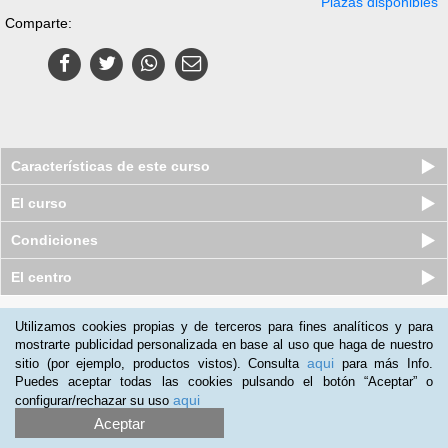
Plazas disponibles
Comparte:
Características de este curso
El curso
Condiciones
El centro
Quiénes somos
|
Preguntas frecuentes
|
Atención al Cliente
Utilizamos cookies propias y de terceros para fines analíticos y para
mostrarte publicidad personalizada en base al uso que haga de nuestro
Promociona tu negocio
|
Programa de Afiliación
aqui
sitio (por ejemplo, productos vistos). Consulta
para más Info.
2012-2026 Aprendum
Puedes aceptar todas las cookies pulsando el botón “Aceptar” o
LLámanos:
aqui
configurar/rechazar su uso
Aceptar
+51 1 705 8235