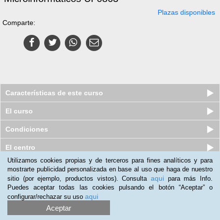
Plazas disponibles
Comparte:
Características de este curso
El curso
Condiciones
El centro
Utilizamos cookies propias y de terceros para fines analíticos y para
Quiénes somos
|
Preguntas frecuentes
|
Atención al Cliente
mostrarte publicidad personalizada en base al uso que haga de nuestro
aqui
sitio (por ejemplo, productos vistos). Consulta
para más Info.
Promociona tu negocio
|
Programa de Afiliación
Puedes aceptar todas las cookies pulsando el botón “Aceptar” o
aqui
configurar/rechazar su uso
2012-2026 Aprendum
LLámanos:
Aceptar