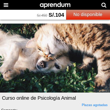
S/.
104
No disponible
S/.
450
Curso online de Psicología Animal
Plazas agotadas
Comparte: