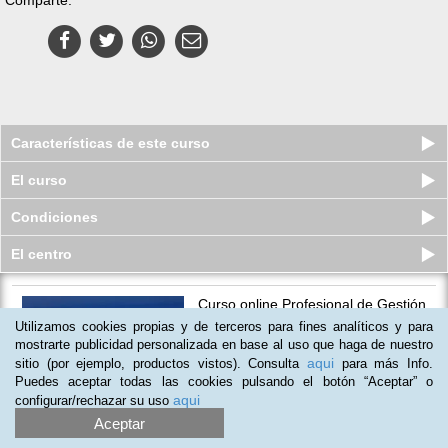
Características de este curso
El curso
Condiciones
El centro
Curso online Profesional de Gestión
del Montaje y Mantenimient...
Utilizamos cookies propias y de terceros para fines analíticos y para
Plazas disponibles
mostrarte publicidad personalizada en base al uso que haga de nuestro
S/.
329
S/.
485
aqui
sitio (por ejemplo, productos vistos). Consulta
para más Info.
Puedes aceptar todas las cookies pulsando el botón “Aceptar” o
aqui
configurar/rechazar su uso
Aceptar