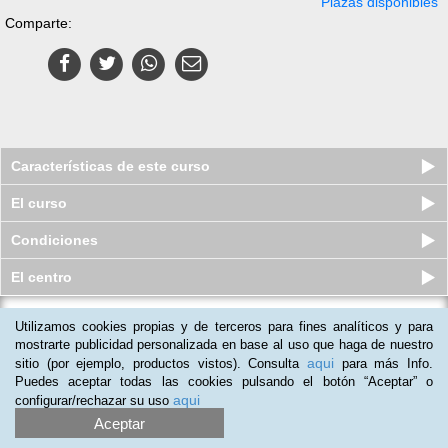
Plazas disponibles
Comparte:
Características de este curso
El curso
Condiciones
El centro
Utilizamos cookies propias y de terceros para fines analíticos y para
Curso online de Documentación
Técnica para el Montaje de las I...
mostrarte publicidad personalizada en base al uso que haga de nuestro
aqui
sitio (por ejemplo, productos vistos). Consulta
para más Info.
Plazas disponibles
S/.
100
S/.
115
Puedes aceptar todas las cookies pulsando el botón “Aceptar” o
aqui
configurar/rechazar su uso
Aceptar