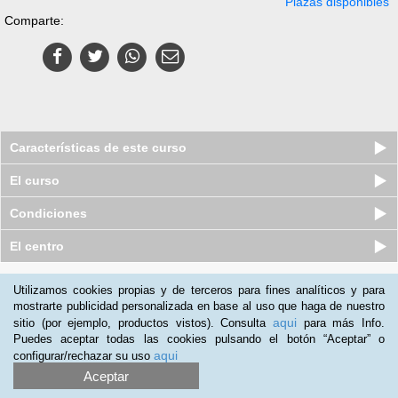
Plazas disponibles
Comparte:
Características de este curso
El curso
Condiciones
El centro
Quiénes somos
|
Preguntas frecuentes
|
Atención al Cliente
Utilizamos cookies propias y de terceros para fines analíticos y para
mostrarte publicidad personalizada en base al uso que haga de nuestro
Promociona tu negocio
|
Programa de Afiliación
aqui
sitio (por ejemplo, productos vistos). Consulta
para más Info.
2012-2026 Aprendum
Puedes aceptar todas las cookies pulsando el botón “Aceptar” o
LLámanos:
aqui
configurar/rechazar su uso
Aceptar
+51 1 705 8235