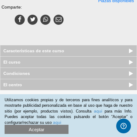
Plazas disponibles
Comparte:
Características de este curso
El curso
Condiciones
El centro
Quiénes somos
|
Preguntas frecuentes
|
Atención al Cliente
Utilizamos cookies propias y de terceros para fines analíticos y para
mostrarte publicidad personalizada en base al uso que haga de nuestro
Promociona tu negocio
|
Programa de Afiliación
aqui
sitio (por ejemplo, productos vistos). Consulta
para más Info.
2012-2026 Aprendum
Puedes aceptar todas las cookies pulsando el botón “Aceptar” o
LLámanos:
aqui
configurar/rechazar su uso
Aceptar
+51 1 705 8235