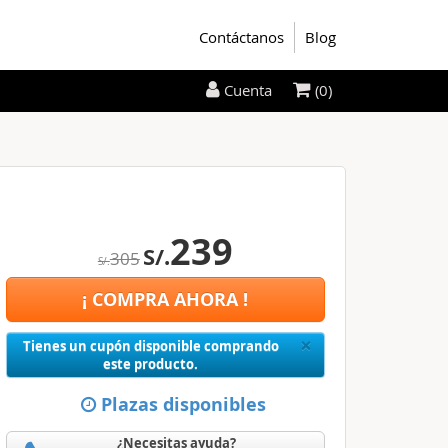
Contáctanos
Blog
(0)
Cuenta
239
S/.
305
S/.
¡ COMPRA AHORA !
Close
×
Tienes un cupón disponible comprando
este producto.
Plazas disponibles
¿Necesitas ayuda?