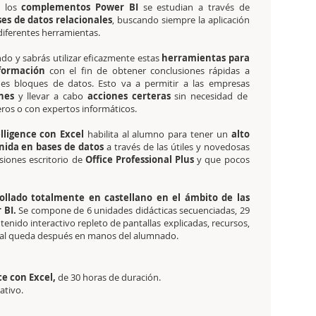
y los
complementos Power BI
se estudian a través de
es de datos relacionales
, buscando siempre la aplicación
diferentes herramientas.
do y sabrás utilizar eficazmente estas
herramientas para
nformación
con el fin de obtener conclusiones rápidas a
des bloques de datos. Esto va a permitir a las empresas
nes
y llevar a cabo
acciones certeras
sin necesidad de
eros o con expertos informáticos.
lligence con Excel
habilita al alumno para tener un
alto
nida en bases de datos
a través de las útiles y novedosas
siones escritorio de
Office Professional Plus
y que pocos
ollado totalmente en castellano en el ámbito de las
 BI.
Se compone de 6 unidades didácticas secuenciadas, 29
tenido interactivo repleto de pantallas explicadas, recursos,
terial queda después en manos del alumnado.
ce con Excel,
de 30 horas de duración.
tativo.