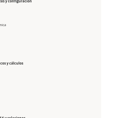
isis y configuración
mica
icos y cálculos