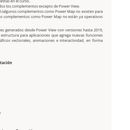
stas en el curso.
odos los complementos excepto de Power View.
010 (algunos complementos como Power Map no existen para
gunos complementos como Power Map no están ya operativos
ales generados desde Power View von versiones hasta 2019,
a estructura para aplicaciones que agrega nuevas funciones
ficos vectoriales, animaciones e interactividad, en forma
ntación
a