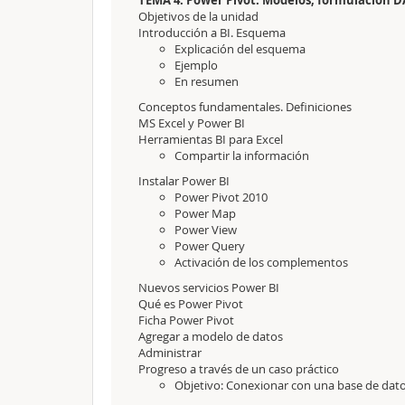
TEMA 4. Power Pivot: Modelos, formulación D
Objetivos de la unidad
Introducción a BI. Esquema
Explicación del esquema
Ejemplo
En resumen
Conceptos fundamentales. Definiciones
MS Excel y Power BI
Herramientas BI para Excel
Compartir la información
Instalar Power BI
Power Pivot 2010
Power Map
Power View
Power Query
Activación de los complementos
Nuevos servicios Power BI
Qué es Power Pivot
Ficha Power Pivot
Agregar a modelo de datos
Administrar
Progreso a través de un caso práctico
Objetivo: Conexionar con una base de dat