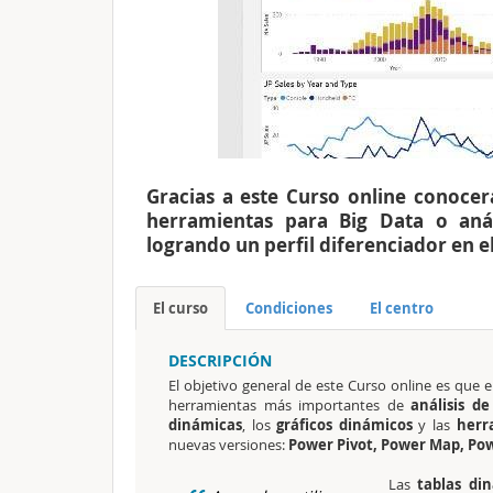
Gracias a este Curso online conocerá
herramientas para Big Data o aná
logrando un perfil diferenciador en e
El curso
Condiciones
El centro
DESCRIPCIÓN
El objetivo general de este Curso online
es que e
herramientas más importantes de
análisis de
dinámicas
, los
gráficos dinámicos
y las
herra
nuevas versiones:
Power Pivot, Power Map, Po
Las
tablas di