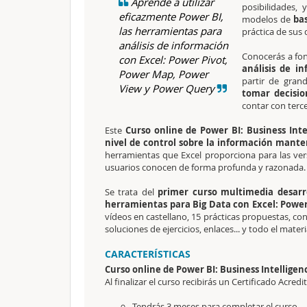
Aprende a utilizar
posibilidades, 
eficazmente Power BI,
modelos de
bas
las herramientas para
práctica de sus 
análisis de información
Conocerás a fon
con Excel: Power Pivot,
análisis de i
Power Map, Power
partir de gran
View y Power Query
tomar decisio
contar con terc
Este
Curso online de Power BI: Business Inte
nivel de control sobre la información mante
herramientas que Excel proporciona para las ver
usuarios conocen de forma profunda y razonada.
Se trata del
primer curso multimedia desarr
herramientas para Big Data con Excel: Power
vídeos en castellano, 15 prácticas propuestas, con
soluciones de ejercicios, enlaces... y todo el ma
CARACTERÍSTICAS
Curso online de Power BI: Business Intelligen
Al finalizar el curso recibirás un Certificado Acredi
Tendrás 3 meses para completar el curso.