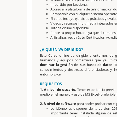
Impartido por Lecciona.
Acceso a la plataforma de teleformación dur
Compatible con cualquier sistema operativo
El curso incluye ejercicios prácticos y evalu
Videos y recursos multimedia integrados en
Tutoría online disponible.
Ponte tu propio horario ya que el curso es 
Al finalizar, recibirás tu Certificación Acredi
¿A QUIÉN VA DIRIGIDO?
Este Curso online va dirigido a entornos de g
humanos y equipos comerciales que ya utiliz
dominar la gestión de sus bases de datos
. 
conocimientos y destrezas diferenciadoras y, h
entorno Excel.
REQUISITOS
1. A nivel de usuario:
Tener experiencia previa
medio en el manejo y uso de MS Excel (preferible
2. A nivel de software
para poder probar con el 
Lo idóneo es disponer de la versión 2016
importante tener instalada alguna de es