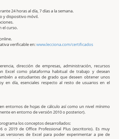
ante 24 horas al día, 7 días a la semana.
 y dispositivo móvil.
aciones.
 el curso.
online.
tativa verificable en:
www.lecciona.com/certificados
erencia, dirección de empresas, administración, recursos
an Excel como plataforma habitual de trabajo y desean
También a estudiantes de grado que deseen obtener unos
oy en día, esenciales respecto al resto de usuarios en el
 en entornos de hojas de cálculo así como un nivel mínimo
mente en entorno de versión 2010 o posterior).
programa los conceptos desarrollados:
 o 2019 de Office Professional Plus (escritorio). Es muy
tas versiones de Excel para poder experimentar a pie de