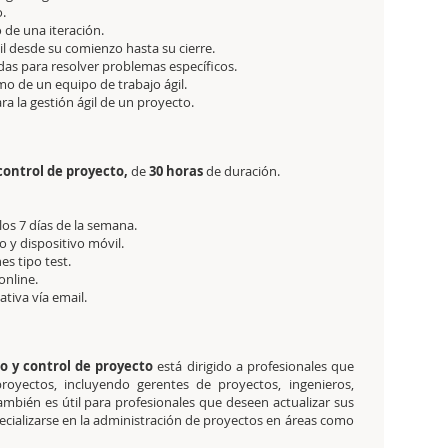
o.
 de una iteración.
il desde su comienzo hasta su cierre.
das para resolver problemas específicos.
mo de un equipo de trabajo ágil.
a la gestión ágil de un proyecto.
control de proyecto,
de
30 horas
de duración.
 los 7 días de la semana.
 y dispositivo móvil.
es tipo test.
online.
tativa
vía email.
o y control de proyecto
está dirigido a profesionales que
proyectos, incluyendo gerentes de proyectos, ingenieros,
ambién es útil para profesionales que deseen actualizar sus
ecializarse en la administración de proyectos en áreas como