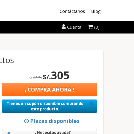
Contáctanos
Blog
(0)
Cuenta
ctos
305
S/.
495
S/.
¡ COMPRA AHORA !
Close
×
Tienes un cupón disponible comprando
este producto.
Plazas disponibles
¿Necesitas ayuda?