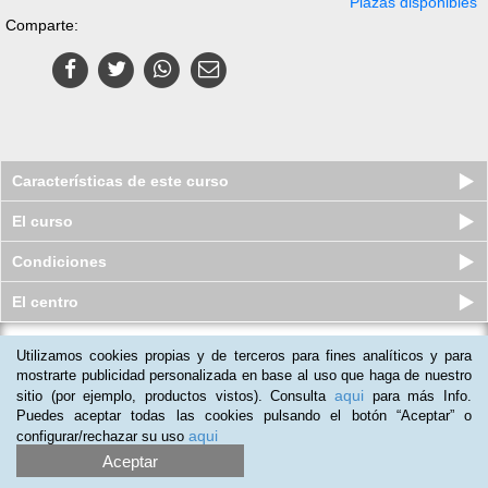
Plazas disponibles
Comparte:
Características de este curso
El curso
Condiciones
El centro
Utilizamos cookies propias y de terceros para fines analíticos y para
Curso online de Técnicas y
Procedimientos de Limpieza con
mostrarte publicidad personalizada en base al uso que haga de nuestro
Util...
aqui
sitio (por ejemplo, productos vistos). Consulta
para más Info.
Plazas disponibles
Puedes aceptar todas las cookies pulsando el botón “Aceptar” o
S/.
260
S/.
345
aqui
configurar/rechazar su uso
Aceptar