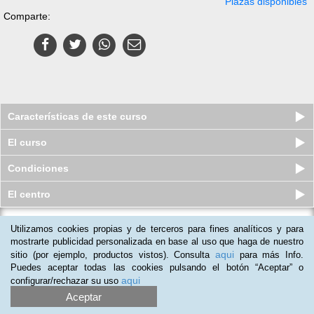
Plazas disponibles
Comparte:
Características de este curso
El curso
Condiciones
El centro
Utilizamos cookies propias y de terceros para fines analíticos y para
Curso online de Primeros Pasos con
Excel 2013
mostrarte publicidad personalizada en base al uso que haga de nuestro
aqui
sitio (por ejemplo, productos vistos). Consulta
para más Info.
Quedan 6 plazas
S/.
35
S/.
115
Puedes aceptar todas las cookies pulsando el botón “Aceptar” o
aqui
configurar/rechazar su uso
Aceptar