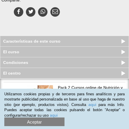
Características de este curso
El curso
Condiciones
El centro
Pack 2 Cursos online de Nutrición y
Alimentación Saludable
Utilizamos cookies propias y de terceros para fines analíticos y para
Plazas agotadas
mostrarte publicidad personalizada en base al uso que haga de nuestro
S/.
179
S/.
330
aqui
sitio (por ejemplo, productos vistos). Consulta
para más Info.
Puedes aceptar todas las cookies pulsando el botón “Aceptar” o
aqui
configurar/rechazar su uso
Aceptar