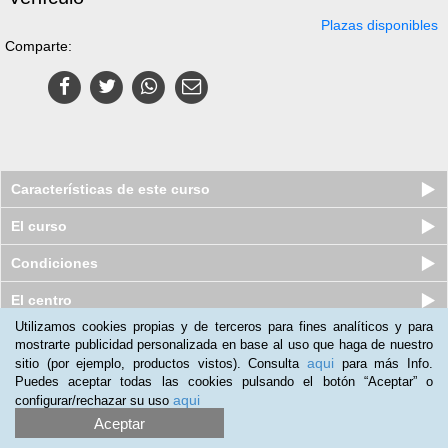
Plazas disponibles
Comparte:
Características de este curso
El curso
Condiciones
El centro
Utilizamos cookies propias y de terceros para fines analíticos y para
mostrarte publicidad personalizada en base al uso que haga de nuestro
Curso online de Mantenimiento
aqui
sitio (por ejemplo, productos vistos). Consulta
para más Info.
General de Edificios y Viviendas
Puedes aceptar todas las cookies pulsando el botón “Aceptar” o
Plazas disponibles
S/.
305
aqui
configurar/rechazar su uso
S/.
575
Aceptar