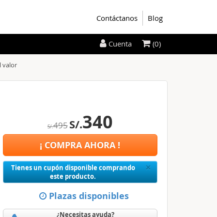
Contáctanos
Blog
(0)
Cuenta
l valor
340
S/.
495
S/.
¡ COMPRA AHORA !
Close
×
Tienes un cupón disponible comprando
este producto.
Plazas disponibles
¿Necesitas ayuda?