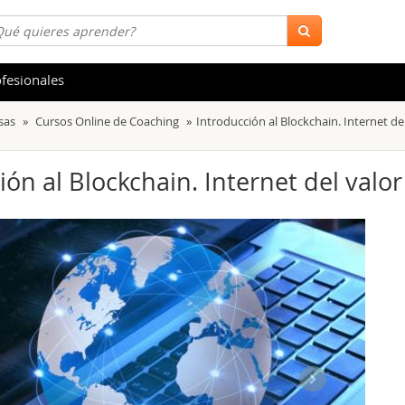
fesionales
sas
Cursos Online de Coaching
Introducción al Blockchain. Internet de
 y Salud
Hostelería y Turismo
tica
Marketing y Comunicación
ón al Blockchain. Internet del valor
s
Acceso Laboral
stración de Empresas
Finanzas
s y Ocio
Belleza y Moda
ión
Comercial y Ventas
emáticas
Medio Ambiente