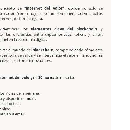
concepto de “
Internet del Valor”
, donde no solo se
ormación (como hoy), sino también dinero, activos, datos
erechos, de forma segura.
iIdentificar los
elementos clave del blockchain
y
er las diferencias entre criptomonedas, tokens y smart
papel en la economía digital.
cirte al mundo del
blockchain
, comprendiendo cómo esta
gestiona, se valida y se intercambia el valor en la economía
nales en sectores innovadores.
nternet del valor,
de
30 horas
de duración.
 los 7 días de la semana.
 y dispositivo móvil.
es tipo test.
online.
tativa
vía email.