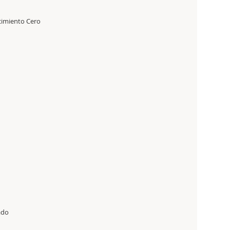
cimiento Cero
ado