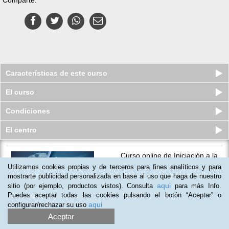
Características de este curso
El curso
Condiciones
El centro
Curso online de Iniciación a la
programación en Python
Utilizamos cookies propias y de terceros para fines analíticos y para
Plazas disponibles
mostrarte publicidad personalizada en base al uso que haga de nuestro
S/.
380
S/.
495
aqui
sitio (por ejemplo, productos vistos). Consulta
para más Info.
Puedes aceptar todas las cookies pulsando el botón “Aceptar” o
aqui
configurar/rechazar su uso
Aceptar