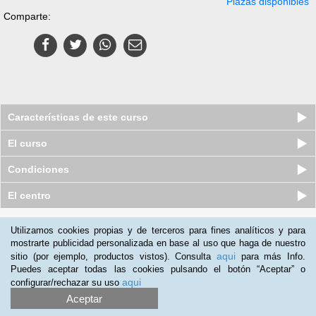
Plazas disponibles
Comparte:
Características de este curso
El curso
Condiciones
El centro
Quiénes somos
|
Preguntas frecuentes
|
Atención al Cliente
Utilizamos cookies propias y de terceros para fines analíticos y para
mostrarte publicidad personalizada en base al uso que haga de nuestro
Promociona tu negocio
|
Programa de Afiliación
aqui
sitio (por ejemplo, productos vistos). Consulta
para más Info.
2012-2026 Aprendum
Puedes aceptar todas las cookies pulsando el botón “Aceptar” o
LLámanos:
aqui
configurar/rechazar su uso
Aceptar
+51 1 705 8235