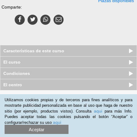
Plazas disponibles
Comparte:
Características de este curso
El curso
Condiciones
El centro
Quiénes somos
|
Preguntas frecuentes
|
Atención al Cliente
Utilizamos cookies propias y de terceros para fines analíticos y para
mostrarte publicidad personalizada en base al uso que haga de nuestro
Promociona tu negocio
|
Programa de Afiliación
aqui
sitio (por ejemplo, productos vistos). Consulta
para más Info.
2012-2026 Aprendum
Puedes aceptar todas las cookies pulsando el botón “Aceptar” o
LLámanos:
aqui
configurar/rechazar su uso
Aceptar
+51 1 705 8235