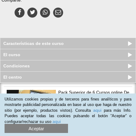
Características de este curso
El curso
Condiciones
El centro
Pack Superior de 6 Cursos online De
Programador De Aplicacione...
Utilizamos cookies propias y de terceros para fines analíticos y para
Plazas disponibles
mostrarte publicidad personalizada en base al uso que haga de nuestro
S/.
249
S/.
400
aqui
sitio (por ejemplo, productos vistos). Consulta
para más Info.
Puedes aceptar todas las cookies pulsando el botón “Aceptar” o
aqui
configurar/rechazar su uso
Aceptar