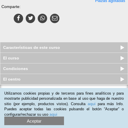
Plazas agotadas
Comparte:
Características de este curso
El curso
Condiciones
El centro
Utilizamos cookies propias y de terceros para fines analíticos y para
Curso online Profesional de
Impresión Digital
mostrarte publicidad personalizada en base al uso que haga de nuestro
aqui
sitio (por ejemplo, productos vistos). Consulta
para más Info.
Plazas disponibles
S/.
289
S/.
505
Puedes aceptar todas las cookies pulsando el botón “Aceptar” o
aqui
configurar/rechazar su uso
Aceptar